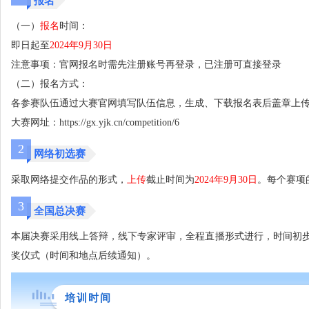
报名
（一）
报名
时间：
即日起至
2024年9月30日
注意事项：官网报名时需先注册账号再登录，已注册可直接登录
（二）报名方式：
各参赛队伍通过大赛官网填写队伍信息，生成、下载报名表后盖章上传
大赛网址：https://gx.yjk.cn/competition/6
2
网络初选赛
采取网络提交作品的形式，
上传
截止时间为
2024年9月30日
。每个赛项
3
全国总决赛
本届决赛采用线上答辩，线下专家评审，全程直播形式进行，时间初步
奖仪式（时间和地点后续通知）。
培训时间